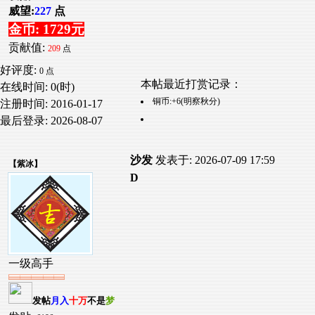
威望:
227
点
金币: 1729元
贡献值:
209
点
好评度:
0 点
本帖最近打赏记录：
在线时间: 0(时)
铜币:+6(明察秋分)
注册时间:
2016-01-17
最后登录:
2026-08-07
沙发
发表于: 2026-07-09 17:59
【
紫冰
】
D
一级高手
发帖
月入
十万
不是
梦