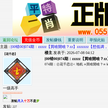
返回论坛
充值金币
发帖赚钱
重要说明
举报此贴
主题 :
[00错00]074期：zzzzz【買啥開啥？zz】zzzzzzz【想
楼主
发表于: 2026-07-08 04:12
【
花千恋
】
[00错00]074期：zzzzz【買啥開啥？
074期：㊣花千恋㊣< 地机 ∞買啥開啥？∞ k 
一级高手
发帖
月入
十万
不是
梦
发贴:
227