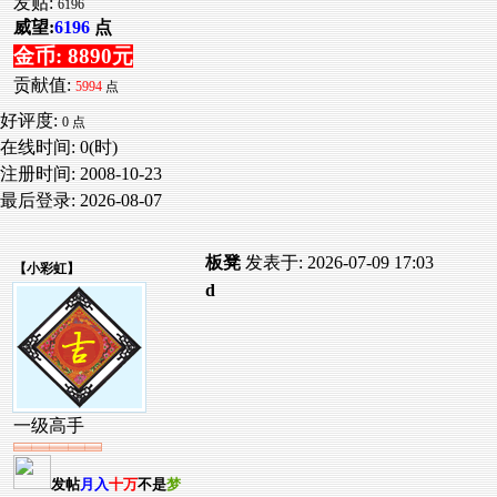
发贴:
6196
威望:
6196
点
金币: 8890元
贡献值:
5994
点
好评度:
0 点
在线时间: 0(时)
注册时间:
2008-10-23
最后登录:
2026-08-07
板凳
发表于: 2026-07-09 17:03
【
小彩虹
】
d
一级高手
发帖
月入
十万
不是
梦