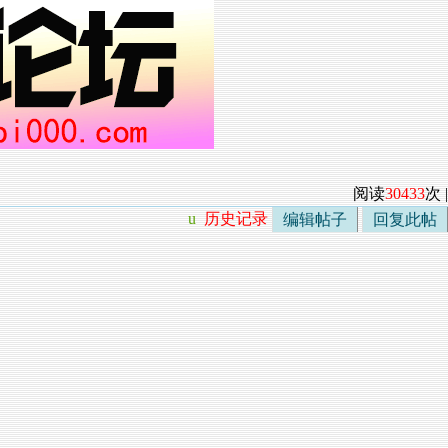
阅读
30433
次 |
u
历史记录
编辑帖子
回复此帖