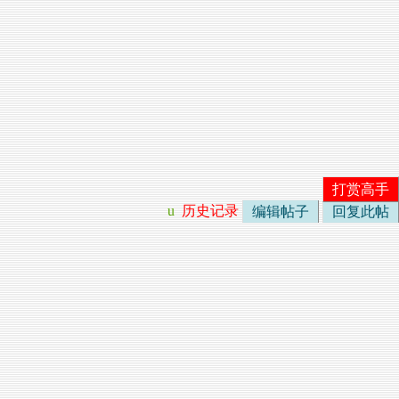
打赏高手
u
历史记录
编辑帖子
回复此帖