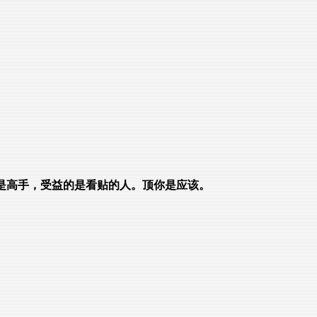
是高手，受益的是看贴的人。顶你是应该。