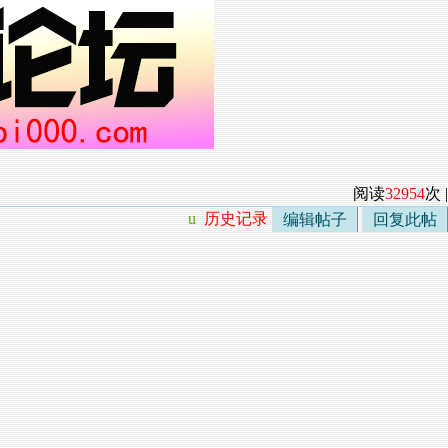
阅读
32954
次 |
u
历史记录
编辑帖子
回复此帖