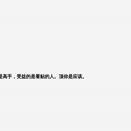
是高手，受益的是看贴的人。顶你是应该。