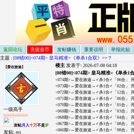
返回论坛
充值金币
发帖赚钱
重要说明
举报此贴
主题 :
[08错00]<074期> 皇马精准=《单杀1合双》==？
楼主
发表于: 2026-07-08 04:18
【
爱在旅途
】
[08错00]<074期> 皇马精准=《单杀1
<074期>←爱在旅途→♂杀1合♂「06合」 开
<073期>←爱在旅途→♂杀1合♂「02合」 
<072期>←爱在旅途→♂杀1合♂「12合」 
<071期>←爱在旅途→♂杀1合♂「06合」 
<070期>←爱在旅途→♂杀1合♂「01合」 
一级高手
<069期>←爱在旅途→♂杀1合♂「03合」 
<068期>←爱在旅途→♂杀1合♂「04合」 
<067期>←爱在旅途→♂杀1合♂「08合」 
发帖
月入
十万
不是
梦
<066期>←爱在旅途→♂杀1合♂「08合」 
发贴:
464