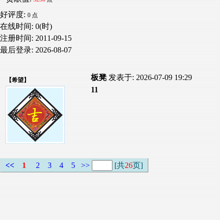
好评度:
0 点
在线时间: 0(时)
注册时间:
2011-09-15
最后登录:
2026-08-07
板凳
发表于: 2026-07-09 19:29
【
希望
】
11
<<
1
2
3
4
5
>>
[共
26
页]