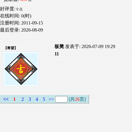
好评度:
0 点
在线时间: 0(时)
注册时间:
2011-09-15
最后登录:
2026-08-09
板凳
发表于: 2026-07-09 19:29
【
希望
】
11
<<
1
2
3
4
5
>>
[共
26
页]