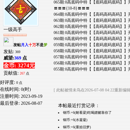
065期:0高底码中特【【底码底码底码】】开
〓〓〓{10-8}〓〓〓
064期:0高底码中特【【高码高码高码】】开
063期:0高底码中特【【底码底码底码】】开
062期:0高底码中特【【高码高码高码】】开
一级高手
061期:0高底码中特【【高码高码高码】】开
060期:0高底码中特【【高码高码高码】】开
059期:0高底码中特【【底码底码底码】】开
发帖
月入
十万
不是
梦
058期:0高底码中特【【底码底码底码】】开
发贴:
369
057期:0高底码中特【【高码高码高码】】开
威望:
369
点
056期:0高底码中特【【底码底码底码】】开
金币: 3274元
055期:0高底码中特【【底码底码底码】】开
贡献值:
267
点
好评度:
0 点
在线时间: 0(时)
[ 此帖被情未鸟在2026-07-08 04:22重新编辑
注册时间:
2023-09-19
最后登录:
2026-08-07
本帖最近打赏记录：
铜币:+6(耐看梁)吃喝嫖赌靠你了
铜币:+6(水凝凝)
铜币:+6(重拾旧梦)