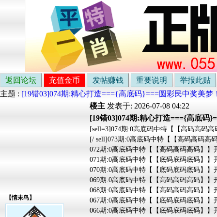
返回论坛
充值金币
发帖赚钱
重要说明
举报此贴
主题 :
[19错03]074期:精心打造==={高底码}===圆彩民
楼主
发表于: 2026-07-08 04:22
[19错03]074期:精心打造===
[sell=3]074期:0高底码中特【【高码高
[/ sell]073期:0高底码中特【【高码高码
072期:0高底码中特【【高码高码高码】】开
071期:0高底码中特【【底码底码底码】】开
070期:0高底码中特【【底码底码底码】】开
069期:0高底码中特【【高码高码高码】】开
068期:0高底码中特【【高码高码高码】】开
【
情未鸟
】
067期:0高底码中特【【底码底码底码】】开
066期:0高底码中特【【底码底码底码】】开