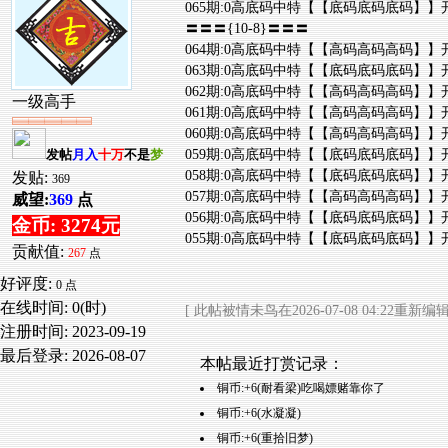
065期:0高底码中特【【底码底码底码】】开
〓〓〓{10-8}〓〓〓
064期:0高底码中特【【高码高码高码】】开
063期:0高底码中特【【底码底码底码】】开
062期:0高底码中特【【高码高码高码】】开
一级高手
061期:0高底码中特【【高码高码高码】】开
060期:0高底码中特【【高码高码高码】】开
059期:0高底码中特【【底码底码底码】】开
发帖
月入
十万
不是
梦
058期:0高底码中特【【底码底码底码】】开
发贴:
369
057期:0高底码中特【【高码高码高码】】开
威望:
369
点
056期:0高底码中特【【底码底码底码】】开
金币: 3274元
055期:0高底码中特【【底码底码底码】】开
贡献值:
267
点
好评度:
0 点
在线时间: 0(时)
[ 此帖被情未鸟在2026-07-08 04:22重新编辑
注册时间:
2023-09-19
最后登录:
2026-08-07
本帖最近打赏记录：
铜币:+6(耐看梁)吃喝嫖赌靠你了
铜币:+6(水凝凝)
铜币:+6(重拾旧梦)