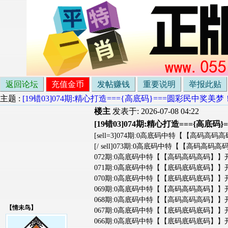
返回论坛
充值金币
发帖赚钱
重要说明
举报此贴
主题 :
[19错03]074期:精心打造==={高底码}===圆彩民
楼主
发表于: 2026-07-08 04:22
[19错03]074期:精心打造===
[sell=3]074期:0高底码中特【【高码高
[/ sell]073期:0高底码中特【【高码高码
072期:0高底码中特【【高码高码高码】】开
071期:0高底码中特【【底码底码底码】】开
070期:0高底码中特【【底码底码底码】】开
069期:0高底码中特【【高码高码高码】】开
068期:0高底码中特【【高码高码高码】】开
【
情未鸟
】
067期:0高底码中特【【底码底码底码】】开
066期:0高底码中特【【底码底码底码】】开