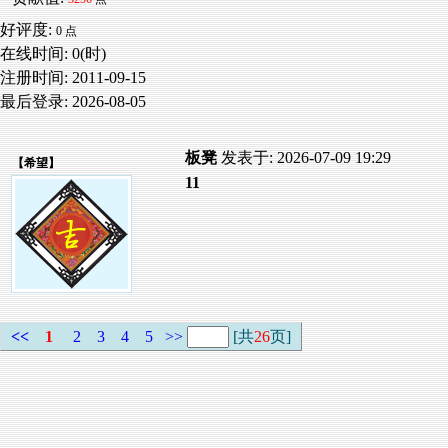
好评度:
0 点
在线时间: 0(时)
注册时间:
2011-09-15
最后登录:
2026-08-05
板凳
发表于: 2026-07-09 19:29
【
希望
】
11
<<
1
2
3
4
5
>>
[共
26
页]