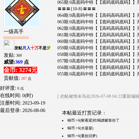
065期:0高底码中特【【底码底码底码】】开
〓〓〓{10-8}〓〓〓
064期:0高底码中特【【高码高码高码】】开
063期:0高底码中特【【底码底码底码】】开
062期:0高底码中特【【高码高码高码】】开
一级高手
061期:0高底码中特【【高码高码高码】】开
060期:0高底码中特【【高码高码高码】】开
059期:0高底码中特【【底码底码底码】】开
发帖
月入
十万
不是
梦
058期:0高底码中特【【底码底码底码】】开
发贴:
369
057期:0高底码中特【【高码高码高码】】开
威望:
369
点
056期:0高底码中特【【底码底码底码】】开
金币: 3274元
055期:0高底码中特【【底码底码底码】】开
贡献值:
267
点
好评度:
0 点
在线时间: 0(时)
[ 此帖被情未鸟在2026-07-08 04:22重新编辑
注册时间:
2023-09-19
最后登录:
2026-08-06
本帖最近打赏记录：
铜币:+6(耐看梁)吃喝嫖赌靠你了
铜币:+6(水凝凝)
铜币:+6(重拾旧梦)