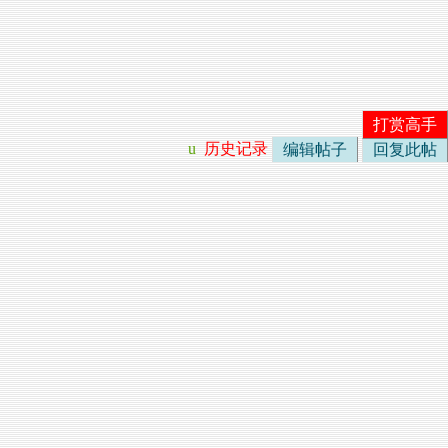
打赏高手
u
历史记录
编辑帖子
回复此帖