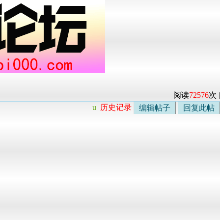
阅读
72576
次 |
u
历史记录
编辑帖子
回复此帖