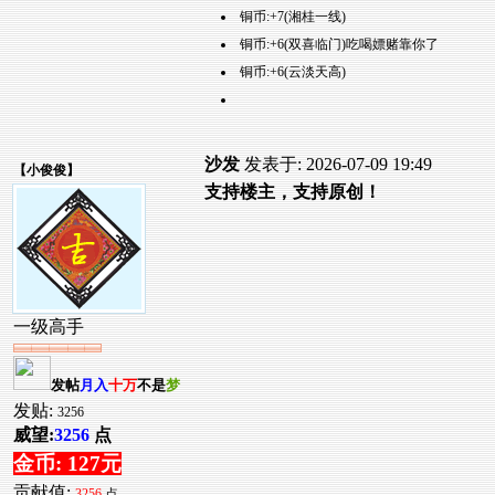
铜币:+7(湘桂一线)
铜币:+6(双喜临门)吃喝嫖赌靠你了
铜币:+6(云淡天高)
沙发
发表于: 2026-07-09 19:49
【
小俊俊
】
支持楼主，支持原创！
一级高手
发帖
月入
十万
不是
梦
发贴:
3256
威望:
3256
点
金币: 127元
贡献值:
3256
点