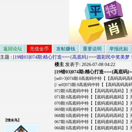
返回论坛
充值金币
发帖赚钱
重要说明
举报此贴
主题 :
[19错03]074期:精心打造==={高底码}===圆彩民
楼主
发表于: 2026-07-08 04:22
[19错03]074期:精心打造===
[sell=3]074期:0高底码中特【【高码高
[/ sell]073期:0高底码中特【【高码高码
072期:0高底码中特【【高码高码高码】】开
071期:0高底码中特【【底码底码底码】】开
070期:0高底码中特【【底码底码底码】】开
069期:0高底码中特【【高码高码高码】】开
068期:0高底码中特【【高码高码高码】】开
【
情未鸟
】
067期:0高底码中特【【底码底码底码】】开
066期:0高底码中特【【底码底码底码】】开