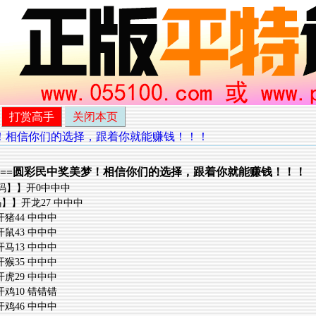
打赏高手
关闭本页
中奖美梦！相信你们的选择，跟着你就能赚钱！！！
{高底码}===圆彩民中奖美梦！相信你们的选择，跟着你就能赚钱！！！
码高码】】开0中中中
高码】】开龙27 中中中
猪44 中中中
鼠43 中中中
马13 中中中
猴35 中中中
虎29 中中中
鸡10 错错错
鸡46 中中中