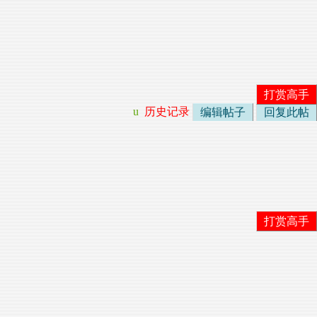
打赏高手
u
历史记录
编辑帖子
回复此帖
打赏高手