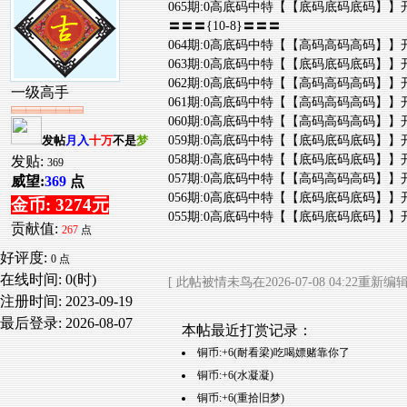
065期:0高底码中特【【底码底码底码】】开
〓〓〓{10-8}〓〓〓
064期:0高底码中特【【高码高码高码】】开
063期:0高底码中特【【底码底码底码】】开
062期:0高底码中特【【高码高码高码】】开
一级高手
061期:0高底码中特【【高码高码高码】】开
060期:0高底码中特【【高码高码高码】】开
059期:0高底码中特【【底码底码底码】】开
发帖
月入
十万
不是
梦
058期:0高底码中特【【底码底码底码】】开
发贴:
369
057期:0高底码中特【【高码高码高码】】开
威望:
369
点
056期:0高底码中特【【底码底码底码】】开
金币: 3274元
055期:0高底码中特【【底码底码底码】】开
贡献值:
267
点
好评度:
0 点
在线时间: 0(时)
[ 此帖被情未鸟在2026-07-08 04:22重新编辑
注册时间:
2023-09-19
最后登录:
2026-08-07
本帖最近打赏记录：
铜币:+6(耐看梁)吃喝嫖赌靠你了
铜币:+6(水凝凝)
铜币:+6(重拾旧梦)