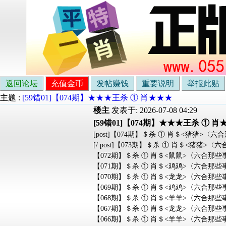
返回论坛
充值金币
发帖赚钱
重要说明
举报此贴
主题 :
[59错01]【074期】★★★王杀 ① 肖★★★
楼主
发表于: 2026-07-08 04:29
[59错01]【074期】★★★王杀 ① 肖
[post]【074期】＄杀 ① 肖＄<猪猪>〈六合
[/ post]【073期】＄杀 ① 肖＄<猪猪>〈六
【072期】＄杀 ① 肖＄<鼠鼠>〈六合那些事〉
【071期】＄杀 ① 肖＄<鸡鸡>〈六合那些事〉
【070期】＄杀 ① 肖＄<龙龙>〈六合那些事〉
【069期】＄杀 ① 肖＄<鸡鸡>〈六合那些事〉
【068期】＄杀 ① 肖＄<羊羊>〈六合那些事〉
【067期】＄杀 ① 肖＄<龙龙>〈六合那些事〉
【066期】＄杀 ① 肖＄<羊羊>〈六合那些事〉