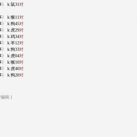
 k:鼠31
对
 k:猴11
对
 k:狗45
对
 k:虎29
对
 k:鸡34
对
 k:羊12
对
 k:狗33
对
 k:虎04
对
 k:猴10
对
 k:虎40
对
 k:狗20
对
新编辑 ]