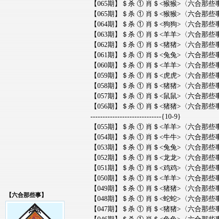
【065期】＄杀 ① 肖＄<猴猴>〈六合那些事〉
【065期】＄杀 ① 肖＄<猴猴>〈六合那些事〉
【064期】＄杀 ① 肖＄<狗狗>〈六合那些事〉
【063期】＄杀 ① 肖＄<羊羊>〈六合那些事〉
【062期】＄杀 ① 肖＄<猪猪>〈六合那些事〉
【061期】＄杀 ① 肖＄<兔兔>〈六合那些事〉
【060期】＄杀 ① 肖＄<羊羊>〈六合那些事〉
【059期】＄杀 ① 肖＄<虎虎>〈六合那些事〉
【058期】＄杀 ① 肖＄<猪猪>〈六合那些事〉
【057期】＄杀 ① 肖＄<鼠鼠>〈六合那些事〉
【056期】＄杀 ① 肖＄<猪猪>〈六合那些事〉
-----------------------------{10-9}
【055期】＄杀 ① 肖＄<羊羊>〈六合那些事〉
【054期】＄杀 ① 肖＄<牛牛>〈六合那些事〉
【053期】＄杀 ① 肖＄<兔兔>〈六合那些事〉
【052期】＄杀 ① 肖＄<龙龙>〈六合那些事〉
【051期】＄杀 ① 肖＄<鸡鸡>〈六合那些事〉
【050期】＄杀 ① 肖＄<羊羊>〈六合那些事〉
【049期】＄杀 ① 肖＄<猪猪>〈六合那些事
【
六合那些事
】
【048期】＄杀 ① 肖＄<蛇蛇>〈六合那些事〉
【047期】＄杀 ① 肖＄<猪猪>〈六合那些事〉