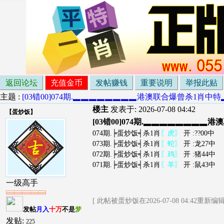
返回论坛
充值金币
发帖赚钱
重要说明
举报此贴
主题 :
[03错00]074期.▂▂▂▂▂▂▂▂港澳联合爆曾杀1肖
楼主
发表于: 2026-07-08 04:42
【
蛋炒饭
】
[03错00]074期.▂▂▂▂▂▂▂
074期.╞蛋炒饭╡杀1肖
〖虎〗
开 :??00中
073期.╞蛋炒饭╡杀1肖
〖蛇〗
开 :龙27中
072期.╞蛋炒饭╡杀1肖
〖鸡〗
开 :猪44中
071期.╞蛋炒饭╡杀1肖
〖羊〗
开 :鼠43中
一级高手
[ 此帖被蛋炒饭在2026-07-08 04:42重新编辑
发帖
月入
十万
不是
梦
发贴:
225