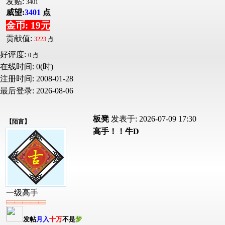
发贴:
3401
威望:
3401
点
金币: 19元
贡献值:
3223
点
好评度:
0 点
在线时间: 0(时)
注册时间:
2008-01-28
最后登录:
2026-08-06
板凳
发表于: 2026-07-09 17:30
【
陌言
】
高手！！牛D
一级高手
发帖
月入
十万
不是
梦