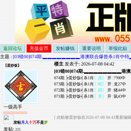
返回论坛
充值金币
发帖赚钱
重要说明
举报此贴
主题 :
[03错00]074期.▂▂▂▂▂▂▂▂港澳联合爆曾杀1肖
楼主
发表于: 2026-07-08 04:42
【
蛋炒饭
】
[03错00]074期.▂▂▂▂▂▂▂
074期.╞蛋炒饭╡杀1肖
〖虎〗
开 :??00中
073期.╞蛋炒饭╡杀1肖
〖蛇〗
开 :龙27中
072期.╞蛋炒饭╡杀1肖
〖鸡〗
开 :猪44中
071期.╞蛋炒饭╡杀1肖
〖羊〗
开 :鼠43中
一级高手
[ 此帖被蛋炒饭在2026-07-08 04:42重新编辑
发帖
月入
十万
不是
梦
发贴:
225