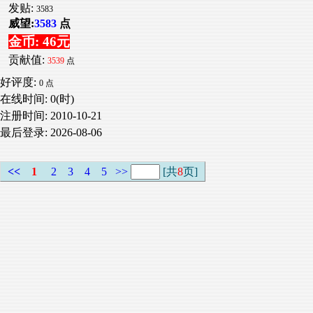
发贴:
3583
威望:
3583
点
金币: 46元
贡献值:
3539
点
好评度:
0 点
在线时间: 0(时)
注册时间:
2010-10-21
最后登录:
2026-08-06
<<
1
2
3
4
5
>>
[共
8
页]