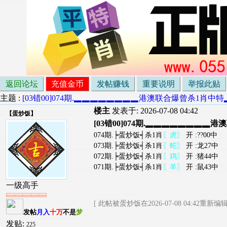
返回论坛
充值金币
发帖赚钱
重要说明
举报此贴
主题 :
[03错00]074期.▂▂▂▂▂▂▂▂港澳联合爆曾杀1肖
楼主
发表于: 2026-07-08 04:42
【
蛋炒饭
】
[03错00]074期.▂▂▂▂▂▂▂
074期.╞蛋炒饭╡杀1肖
〖虎〗
开 :??00中
073期.╞蛋炒饭╡杀1肖
〖蛇〗
开 :龙27中
072期.╞蛋炒饭╡杀1肖
〖鸡〗
开 :猪44中
071期.╞蛋炒饭╡杀1肖
〖羊〗
开 :鼠43中
一级高手
[ 此帖被蛋炒饭在2026-07-08 04:42重新编辑
发帖
月入
十万
不是
梦
发贴:
225