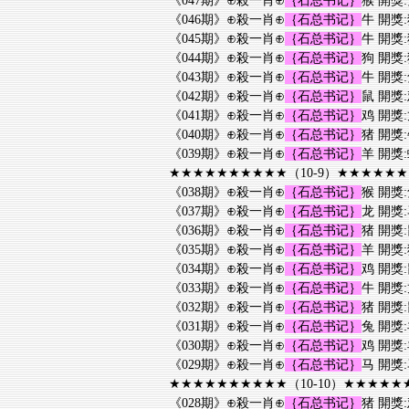
《047期》⊕殺一肖⊕
｛石总书记｝
猴 開獎:
《046期》⊕殺一肖⊕
｛石总书记｝
牛 開獎:
《045期》⊕殺一肖⊕
｛石总书记｝
牛 開獎:
《044期》⊕殺一肖⊕
｛石总书记｝
狗 開獎:
《043期》⊕殺一肖⊕
｛石总书记｝
牛 開獎:
《042期》⊕殺一肖⊕
｛石总书记｝
鼠 開獎:
《041期》⊕殺一肖⊕
｛石总书记｝
鸡 開獎:
《040期》⊕殺一肖⊕
｛石总书记｝
猪 開獎:
《039期》⊕殺一肖⊕
｛石总书记｝
羊 開獎:
★★★★★★★★★★（10-9）★★★★★
《038期》⊕殺一肖⊕
｛石总书记｝
猴 開獎:
《037期》⊕殺一肖⊕
｛石总书记｝
龙 開獎:
《036期》⊕殺一肖⊕
｛石总书记｝
猪 開獎:
《035期》⊕殺一肖⊕
｛石总书记｝
羊 開獎:
《034期》⊕殺一肖⊕
｛石总书记｝
鸡 開獎:
《033期》⊕殺一肖⊕
｛石总书记｝
牛 開獎:
《032期》⊕殺一肖⊕
｛石总书记｝
猪 開獎:
《031期》⊕殺一肖⊕
｛石总书记｝
兔 開獎:
《030期》⊕殺一肖⊕
｛石总书记｝
鸡 開獎:
《029期》⊕殺一肖⊕
｛石总书记｝
马 開獎:
★★★★★★★★★★（10-10）★★★★★
《028期》⊕殺一肖⊕
｛石总书记｝
猪 開獎: