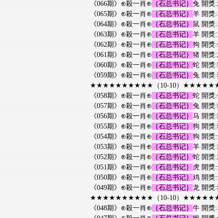
《066期》⊕殺一肖⊕
｛石总书记｝
兔 開獎:
《065期》⊕殺一肖⊕
｛石总书记｝
羊 開獎:
《064期》⊕殺一肖⊕
｛石总书记｝
鼠 開獎:
《063期》⊕殺一肖⊕
｛石总书记｝
羊 開獎:
《062期》⊕殺一肖⊕
｛石总书记｝
狗 開獎:
《061期》⊕殺一肖⊕
｛石总书记｝
猪 開獎:
《060期》⊕殺一肖⊕
｛石总书记｝
蛇 開獎:
《059期》⊕殺一肖⊕
｛石总书记｝
兔 開獎:
★★★★★★★★★★（10-10）★★★★★
《058期》⊕殺一肖⊕
｛石总书记｝
蛇 開獎:
《057期》⊕殺一肖⊕
｛石总书记｝
兔 開獎:
《056期》⊕殺一肖⊕
｛石总书记｝
马 開獎:
《055期》⊕殺一肖⊕
｛石总书记｝
狗 開獎:
《054期》⊕殺一肖⊕
｛石总书记｝
狗 開獎:
《053期》⊕殺一肖⊕
｛石总书记｝
羊 開獎:
《052期》⊕殺一肖⊕
｛石总书记｝
蛇 開獎:
《051期》⊕殺一肖⊕
｛石总书记｝
虎 開獎:
《050期》⊕殺一肖⊕
｛石总书记｝
鸡 開獎:
《049期》⊕殺一肖⊕
｛石总书记｝
龙 開獎:
★★★★★★★★★★（10-10）★★★★★
《048期》⊕殺一肖⊕
｛石总书记｝
牛 開獎: