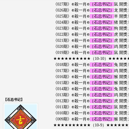
《027期》⊕殺一肖⊕
｛石总书记｝
鼠 開獎:
《026期》⊕殺一肖⊕
｛石总书记｝
龙 開獎:
《025期》⊕殺一肖⊕
｛石总书记｝
羊 開獎:
《024期》⊕殺一肖⊕
｛石总书记｝
猪 開獎:
《023期》⊕殺一肖⊕
｛石总书记｝
狗 開獎:
《022期》⊕殺一肖⊕
｛石总书记｝
虎 開獎:
《021期》⊕殺一肖⊕
｛石总书记｝
虎 開獎:
《020期》⊕殺一肖⊕
｛石总书记｝
鸡 開獎:
《019期》⊕殺一肖⊕
｛石总书记｝
鼠 開獎:
★★★★★★★★★★（10-10）★★★★★
《018期》⊕殺一肖⊕
｛石总书记｝
兔 開獎:
《017期》⊕殺一肖⊕
｛石总书记｝
鸡 開獎:
《016期》⊕殺一肖⊕
｛石总书记｝
猴 開獎:
《015期》⊕殺一肖⊕
｛石总书记｝
猴 開獎:
《014期》⊕殺一肖⊕
｛石总书记｝
兔 開獎:
《013期》⊕殺一肖⊕
｛石总书记｝
鸡 開獎:
【
石总书记
】
《012期》⊕殺一肖⊕
｛石总书记｝
虎 開獎:
《011期》⊕殺一肖⊕
｛石总书记｝
鼠 開獎:
《010期》⊕殺一肖⊕
｛石总书记｝
龙 開獎:
《009期》⊕殺一肖⊕
｛石总书记｝
猴 開獎:
★★★★★★★★★★（10-9）★★★★★