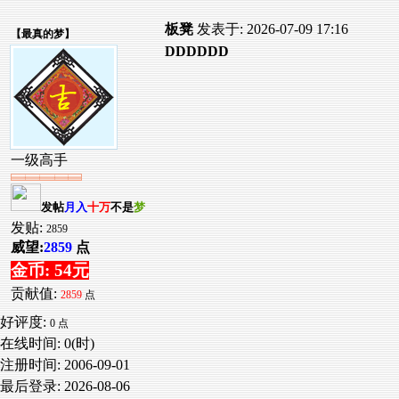
板凳
发表于: 2026-07-09 17:16
【
最真的梦
】
DDDDDD
一级高手
发帖
月入
十万
不是
梦
发贴:
2859
威望:
2859
点
金币: 54元
贡献值:
2859
点
好评度:
0 点
在线时间: 0(时)
注册时间:
2006-09-01
最后登录:
2026-08-06