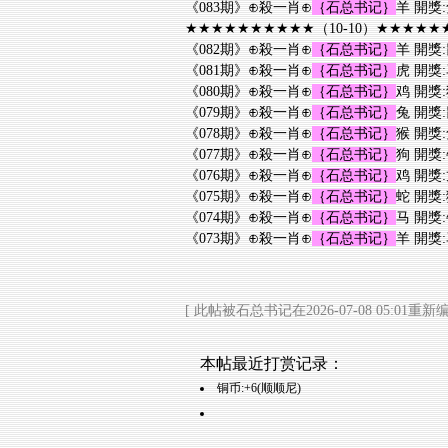
《083期》⊕殺一肖⊕
｛石总书记｝
羊 開獎:
★★★★★★★★★★（10-10）★★★★★
《082期》⊕殺一肖⊕
｛石总书记｝
羊 開獎:
《081期》⊕殺一肖⊕
｛石总书记｝
虎 開獎:
《080期》⊕殺一肖⊕
｛石总书记｝
鸡 開獎:
《079期》⊕殺一肖⊕
｛石总书记｝
兔 開獎:
《078期》⊕殺一肖⊕
｛石总书记｝
猴 開獎:
《077期》⊕殺一肖⊕
｛石总书记｝
狗 開獎:
《076期》⊕殺一肖⊕
｛石总书记｝
鸡 開獎:
《075期》⊕殺一肖⊕
｛石总书记｝
蛇 開獎:
《074期》⊕殺一肖⊕
｛石总书记｝
马 開獎:
《073期》⊕殺一肖⊕
｛石总书记｝
羊 開獎:
[ 此帖被石总书记在2026-07-08 05:01重新编
本帖最近打赏记录：
铜币:+6(顺顺尼)