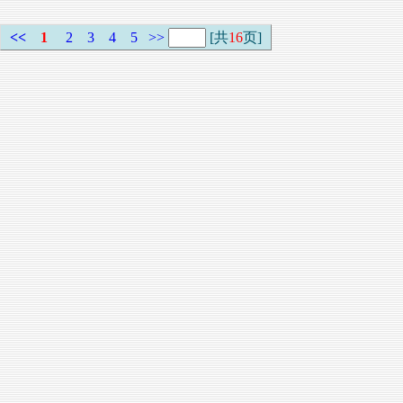
<<
1
2
3
4
5
>>
[共
16
页]