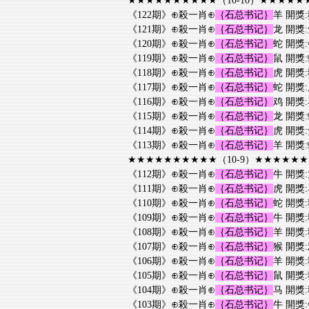
★★★★★★★★★★（10-10）★★★★★
《122期》⊕殺一肖⊕
｛石总书记｝
羊 開獎:
《121期》⊕殺一肖⊕
｛石总书记｝
龙 開獎:
《120期》⊕殺一肖⊕
｛石总书记｝
蛇 開獎:
《119期》⊕殺一肖⊕
｛石总书记｝
鼠 開獎:
《118期》⊕殺一肖⊕
｛石总书记｝
虎 開獎:
《117期》⊕殺一肖⊕
｛石总书记｝
蛇 開獎:
《116期》⊕殺一肖⊕
｛石总书记｝
鸡 開獎:
《115期》⊕殺一肖⊕
｛石总书记｝
龙 開獎:
《114期》⊕殺一肖⊕
｛石总书记｝
虎 開獎:
《113期》⊕殺一肖⊕
｛石总书记｝
羊 開獎:
★★★★★★★★★★（10-9）★★★★★
《112期》⊕殺一肖⊕
｛石总书记｝
牛 開獎:
《111期》⊕殺一肖⊕
｛石总书记｝
虎 開獎:
《110期》⊕殺一肖⊕
｛石总书记｝
蛇 開獎:
《109期》⊕殺一肖⊕
｛石总书记｝
牛 開獎:
《108期》⊕殺一肖⊕
｛石总书记｝
羊 開獎:
《107期》⊕殺一肖⊕
｛石总书记｝
猴 開獎:
《106期》⊕殺一肖⊕
｛石总书记｝
羊 開獎:
《105期》⊕殺一肖⊕
｛石总书记｝
鼠 開獎:
《104期》⊕殺一肖⊕
｛石总书记｝
马 開獎:
《103期》⊕殺一肖⊕
｛石总书记｝
牛 開獎: