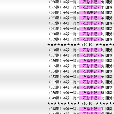
《066期》⊕殺一肖⊕
｛石总书记｝
兔 開獎:
《065期》⊕殺一肖⊕
｛石总书记｝
羊 開獎:
《064期》⊕殺一肖⊕
｛石总书记｝
鼠 開獎:
《063期》⊕殺一肖⊕
｛石总书记｝
羊 開獎:
《062期》⊕殺一肖⊕
｛石总书记｝
狗 開獎:
《061期》⊕殺一肖⊕
｛石总书记｝
猪 開獎:
《060期》⊕殺一肖⊕
｛石总书记｝
蛇 開獎:
《059期》⊕殺一肖⊕
｛石总书记｝
兔 開獎:
★★★★★★★★★★（10-10）★★★★★
《058期》⊕殺一肖⊕
｛石总书记｝
蛇 開獎:
《057期》⊕殺一肖⊕
｛石总书记｝
兔 開獎:
《056期》⊕殺一肖⊕
｛石总书记｝
马 開獎:
《055期》⊕殺一肖⊕
｛石总书记｝
狗 開獎:
《054期》⊕殺一肖⊕
｛石总书记｝
狗 開獎:
《053期》⊕殺一肖⊕
｛石总书记｝
羊 開獎:
《052期》⊕殺一肖⊕
｛石总书记｝
蛇 開獎:
《051期》⊕殺一肖⊕
｛石总书记｝
虎 開獎:
《050期》⊕殺一肖⊕
｛石总书记｝
鸡 開獎:
《049期》⊕殺一肖⊕
｛石总书记｝
龙 開獎:
★★★★★★★★★★（10-10）★★★★★
《048期》⊕殺一肖⊕
｛石总书记｝
牛 開獎: