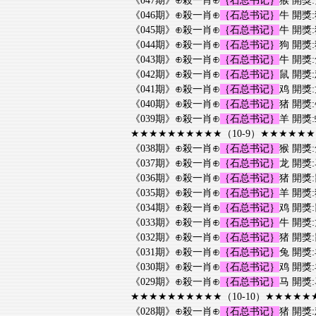
《047期》⊕殺一肖⊕
｛石总书记｝
猴 開獎:
《046期》⊕殺一肖⊕
｛石总书记｝
牛 開獎:
《045期》⊕殺一肖⊕
｛石总书记｝
牛 開獎:
《044期》⊕殺一肖⊕
｛石总书记｝
狗 開獎:
《043期》⊕殺一肖⊕
｛石总书记｝
牛 開獎:
《042期》⊕殺一肖⊕
｛石总书记｝
鼠 開獎:
《041期》⊕殺一肖⊕
｛石总书记｝
鸡 開獎:
《040期》⊕殺一肖⊕
｛石总书记｝
猪 開獎:
《039期》⊕殺一肖⊕
｛石总书记｝
羊 開獎:
★★★★★★★★★★（10-9）★★★★★
《038期》⊕殺一肖⊕
｛石总书记｝
猴 開獎:
《037期》⊕殺一肖⊕
｛石总书记｝
龙 開獎:
《036期》⊕殺一肖⊕
｛石总书记｝
猪 開獎:
《035期》⊕殺一肖⊕
｛石总书记｝
羊 開獎:
《034期》⊕殺一肖⊕
｛石总书记｝
鸡 開獎:
《033期》⊕殺一肖⊕
｛石总书记｝
牛 開獎:
《032期》⊕殺一肖⊕
｛石总书记｝
猪 開獎:
《031期》⊕殺一肖⊕
｛石总书记｝
兔 開獎:
《030期》⊕殺一肖⊕
｛石总书记｝
鸡 開獎:
《029期》⊕殺一肖⊕
｛石总书记｝
马 開獎:
★★★★★★★★★★（10-10）★★★★★
《028期》⊕殺一肖⊕
｛石总书记｝
猪 開獎: