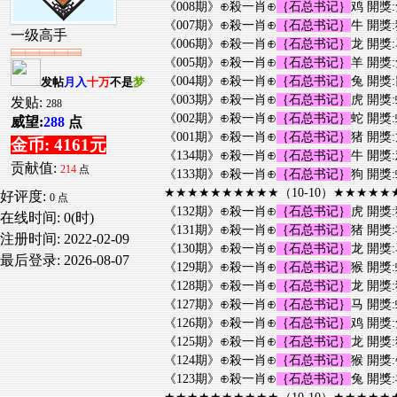
《008期》⊕殺一肖⊕
｛石总书记｝
鸡 開獎:
《007期》⊕殺一肖⊕
｛石总书记｝
牛 開獎:
一级高手
《006期》⊕殺一肖⊕
｛石总书记｝
龙 開獎:
《005期》⊕殺一肖⊕
｛石总书记｝
羊 開獎:
《004期》⊕殺一肖⊕
｛石总书记｝
兔 開獎:
发帖
月入
十万
不是
梦
《003期》⊕殺一肖⊕
｛石总书记｝
虎 開獎:
发贴:
288
《002期》⊕殺一肖⊕
｛石总书记｝
蛇 開獎:
威望:
288
点
《001期》⊕殺一肖⊕
｛石总书记｝
猪 開獎:
金币: 4161元
《134期》⊕殺一肖⊕
｛石总书记｝
牛 開獎:
贡献值:
214
点
《133期》⊕殺一肖⊕
｛石总书记｝
狗 開獎:
★★★★★★★★★★（10-10）★★★★★
好评度:
0 点
《132期》⊕殺一肖⊕
｛石总书记｝
虎 開獎:
在线时间: 0(时)
《131期》⊕殺一肖⊕
｛石总书记｝
猪 開獎:
注册时间:
2022-02-09
《130期》⊕殺一肖⊕
｛石总书记｝
龙 開獎:
最后登录:
2026-08-07
《129期》⊕殺一肖⊕
｛石总书记｝
猴 開獎:
《128期》⊕殺一肖⊕
｛石总书记｝
龙 開獎:
《127期》⊕殺一肖⊕
｛石总书记｝
马 開獎:
《126期》⊕殺一肖⊕
｛石总书记｝
鸡 開獎:
《125期》⊕殺一肖⊕
｛石总书记｝
龙 開獎:
《124期》⊕殺一肖⊕
｛石总书记｝
猴 開獎:
《123期》⊕殺一肖⊕
｛石总书记｝
兔 開獎: