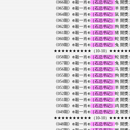
《066期》⊕殺一肖⊕
｛石总书记｝
兔 開獎:
《065期》⊕殺一肖⊕
｛石总书记｝
羊 開獎:
《064期》⊕殺一肖⊕
｛石总书记｝
鼠 開獎:
《063期》⊕殺一肖⊕
｛石总书记｝
羊 開獎:
《062期》⊕殺一肖⊕
｛石总书记｝
狗 開獎:
《061期》⊕殺一肖⊕
｛石总书记｝
猪 開獎:
《060期》⊕殺一肖⊕
｛石总书记｝
蛇 開獎:
《059期》⊕殺一肖⊕
｛石总书记｝
兔 開獎:
★★★★★★★★★★（10-10）★★★★★
《058期》⊕殺一肖⊕
｛石总书记｝
蛇 開獎:
《057期》⊕殺一肖⊕
｛石总书记｝
兔 開獎:
《056期》⊕殺一肖⊕
｛石总书记｝
马 開獎:
《055期》⊕殺一肖⊕
｛石总书记｝
狗 開獎:
《054期》⊕殺一肖⊕
｛石总书记｝
狗 開獎:
《053期》⊕殺一肖⊕
｛石总书记｝
羊 開獎:
《052期》⊕殺一肖⊕
｛石总书记｝
蛇 開獎:
《051期》⊕殺一肖⊕
｛石总书记｝
虎 開獎:
《050期》⊕殺一肖⊕
｛石总书记｝
鸡 開獎:
《049期》⊕殺一肖⊕
｛石总书记｝
龙 開獎:
★★★★★★★★★★（10-10）★★★★★
《048期》⊕殺一肖⊕
｛石总书记｝
牛 開獎: