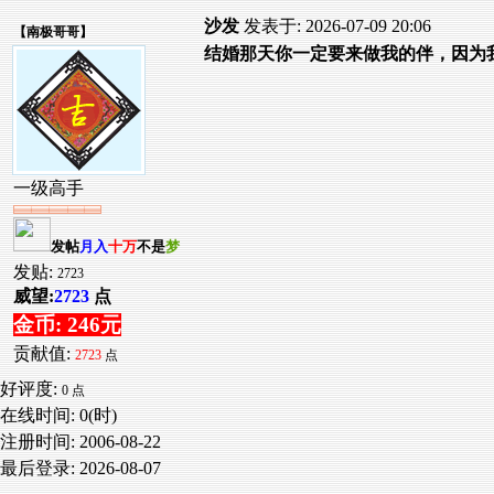
沙发
发表于: 2026-07-09 20:06
【
南极哥哥
】
结婚那天你一定要来做我的伴，因为
一级高手
发帖
月入
十万
不是
梦
发贴:
2723
威望:
2723
点
金币: 246元
贡献值:
2723
点
好评度:
0 点
在线时间: 0(时)
注册时间:
2006-08-22
最后登录:
2026-08-07