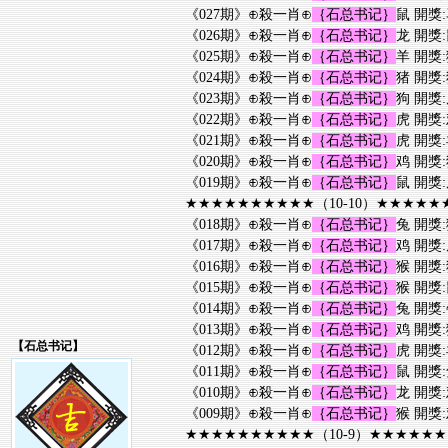
《027期》⊕殺一肖⊕
｛石总书记｝
鼠 開獎:
《026期》⊕殺一肖⊕
｛石总书记｝
龙 開獎:
《025期》⊕殺一肖⊕
｛石总书记｝
羊 開獎:
《024期》⊕殺一肖⊕
｛石总书记｝
猪 開獎:
《023期》⊕殺一肖⊕
｛石总书记｝
狗 開獎:
《022期》⊕殺一肖⊕
｛石总书记｝
虎 開獎:
《021期》⊕殺一肖⊕
｛石总书记｝
虎 開獎:
《020期》⊕殺一肖⊕
｛石总书记｝
鸡 開獎:
《019期》⊕殺一肖⊕
｛石总书记｝
鼠 開獎:
★★★★★★★★★★（10-10）★★★★★
《018期》⊕殺一肖⊕
｛石总书记｝
兔 開獎:
《017期》⊕殺一肖⊕
｛石总书记｝
鸡 開獎:
《016期》⊕殺一肖⊕
｛石总书记｝
猴 開獎:
《015期》⊕殺一肖⊕
｛石总书记｝
猴 開獎:
《014期》⊕殺一肖⊕
｛石总书记｝
兔 開獎:
《013期》⊕殺一肖⊕
｛石总书记｝
鸡 開獎:
【
石总书记
】
《012期》⊕殺一肖⊕
｛石总书记｝
虎 開獎:
《011期》⊕殺一肖⊕
｛石总书记｝
鼠 開獎:
《010期》⊕殺一肖⊕
｛石总书记｝
龙 開獎:
《009期》⊕殺一肖⊕
｛石总书记｝
猴 開獎:
★★★★★★★★★★（10-9）★★★★★