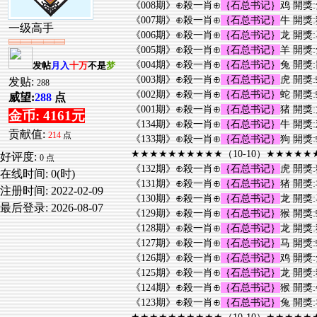
《008期》⊕殺一肖⊕
｛石总书记｝
鸡 開獎:
《007期》⊕殺一肖⊕
｛石总书记｝
牛 開獎:
一级高手
《006期》⊕殺一肖⊕
｛石总书记｝
龙 開獎:
《005期》⊕殺一肖⊕
｛石总书记｝
羊 開獎:
《004期》⊕殺一肖⊕
｛石总书记｝
兔 開獎:
发帖
月入
十万
不是
梦
《003期》⊕殺一肖⊕
｛石总书记｝
虎 開獎:
发贴:
288
《002期》⊕殺一肖⊕
｛石总书记｝
蛇 開獎:
威望:
288
点
《001期》⊕殺一肖⊕
｛石总书记｝
猪 開獎:
金币: 4161元
《134期》⊕殺一肖⊕
｛石总书记｝
牛 開獎:
贡献值:
214
点
《133期》⊕殺一肖⊕
｛石总书记｝
狗 開獎:
★★★★★★★★★★（10-10）★★★★★
好评度:
0 点
《132期》⊕殺一肖⊕
｛石总书记｝
虎 開獎:
在线时间: 0(时)
《131期》⊕殺一肖⊕
｛石总书记｝
猪 開獎:
注册时间:
2022-02-09
《130期》⊕殺一肖⊕
｛石总书记｝
龙 開獎:
最后登录:
2026-08-07
《129期》⊕殺一肖⊕
｛石总书记｝
猴 開獎:
《128期》⊕殺一肖⊕
｛石总书记｝
龙 開獎:
《127期》⊕殺一肖⊕
｛石总书记｝
马 開獎:
《126期》⊕殺一肖⊕
｛石总书记｝
鸡 開獎:
《125期》⊕殺一肖⊕
｛石总书记｝
龙 開獎:
《124期》⊕殺一肖⊕
｛石总书记｝
猴 開獎:
《123期》⊕殺一肖⊕
｛石总书记｝
兔 開獎: