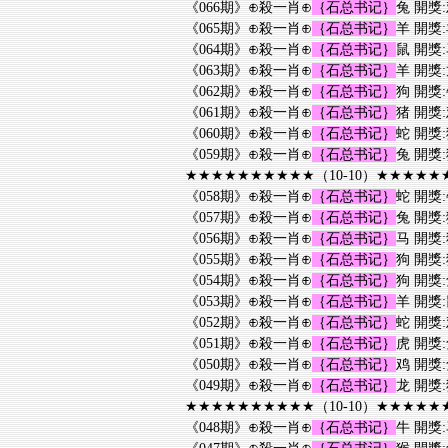
《066期》⊕殺一肖⊕
｛石总书记｝
兔 開獎:
《065期》⊕殺一肖⊕
｛石总书记｝
羊 開獎:
《064期》⊕殺一肖⊕
｛石总书记｝
鼠 開獎:
《063期》⊕殺一肖⊕
｛石总书记｝
羊 開獎:
《062期》⊕殺一肖⊕
｛石总书记｝
狗 開獎:
《061期》⊕殺一肖⊕
｛石总书记｝
猪 開獎:
《060期》⊕殺一肖⊕
｛石总书记｝
蛇 開獎:
《059期》⊕殺一肖⊕
｛石总书记｝
兔 開獎:
★★★★★★★★★★（10-10）★★★★★
《058期》⊕殺一肖⊕
｛石总书记｝
蛇 開獎:
《057期》⊕殺一肖⊕
｛石总书记｝
兔 開獎:
《056期》⊕殺一肖⊕
｛石总书记｝
马 開獎:
《055期》⊕殺一肖⊕
｛石总书记｝
狗 開獎:
《054期》⊕殺一肖⊕
｛石总书记｝
狗 開獎:
《053期》⊕殺一肖⊕
｛石总书记｝
羊 開獎:
《052期》⊕殺一肖⊕
｛石总书记｝
蛇 開獎:
《051期》⊕殺一肖⊕
｛石总书记｝
虎 開獎:
《050期》⊕殺一肖⊕
｛石总书记｝
鸡 開獎:
《049期》⊕殺一肖⊕
｛石总书记｝
龙 開獎:
★★★★★★★★★★（10-10）★★★★★
《048期》⊕殺一肖⊕
｛石总书记｝
牛 開獎: