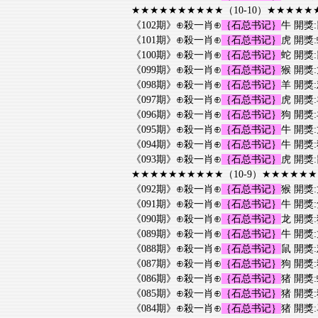
★★★★★★★★★★（10-10）★★★★★
《102期》⊕殺一肖⊕
｛石总书记｝
牛 開獎:
《101期》⊕殺一肖⊕
｛石总书记｝
虎 開獎:
《100期》⊕殺一肖⊕
｛石总书记｝
蛇 開獎:
《099期》⊕殺一肖⊕
｛石总书记｝
猴 開獎:
《098期》⊕殺一肖⊕
｛石总书记｝
羊 開獎:
《097期》⊕殺一肖⊕
｛石总书记｝
虎 開獎:
《096期》⊕殺一肖⊕
｛石总书记｝
狗 開獎:
《095期》⊕殺一肖⊕
｛石总书记｝
牛 開獎:
《094期》⊕殺一肖⊕
｛石总书记｝
牛 開獎:
《093期》⊕殺一肖⊕
｛石总书记｝
虎 開獎:
★★★★★★★★★★（10-9）★★★★★
《092期》⊕殺一肖⊕
｛石总书记｝
猴 開獎:
《091期》⊕殺一肖⊕
｛石总书记｝
牛 開獎:
《090期》⊕殺一肖⊕
｛石总书记｝
龙 開獎:
《089期》⊕殺一肖⊕
｛石总书记｝
牛 開獎:
《088期》⊕殺一肖⊕
｛石总书记｝
鼠 開獎:
《087期》⊕殺一肖⊕
｛石总书记｝
狗 開獎:
《086期》⊕殺一肖⊕
｛石总书记｝
猪 開獎:
《085期》⊕殺一肖⊕
｛石总书记｝
猪 開獎:
《084期》⊕殺一肖⊕
｛石总书记｝
猪 開獎: