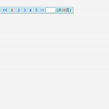
<<
1
2
3
4
5
>>
[共
16
页]