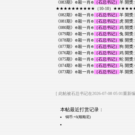
《083期》⊕殺一肖⊕
｛石总书记｝
羊 開獎:
★★★★★★★★★★（10-10）★★★★★
《082期》⊕殺一肖⊕
｛石总书记｝
羊 開獎:
《081期》⊕殺一肖⊕
｛石总书记｝
虎 開獎:
《080期》⊕殺一肖⊕
｛石总书记｝
鸡 開獎:
《079期》⊕殺一肖⊕
｛石总书记｝
兔 開獎:
《078期》⊕殺一肖⊕
｛石总书记｝
猴 開獎:
《077期》⊕殺一肖⊕
｛石总书记｝
狗 開獎:
《076期》⊕殺一肖⊕
｛石总书记｝
鸡 開獎:
《075期》⊕殺一肖⊕
｛石总书记｝
蛇 開獎:
《074期》⊕殺一肖⊕
｛石总书记｝
马 開獎:
《073期》⊕殺一肖⊕
｛石总书记｝
羊 開獎:
[ 此帖被石总书记在2026-07-08 05:01重新编
本帖最近打赏记录：
铜币:+6(顺顺尼)