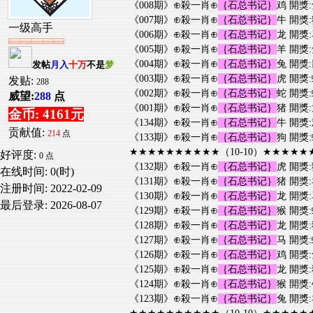
《008期》⊕殺一肖⊕
｛石总书记｝
鸡 開獎:
《007期》⊕殺一肖⊕
｛石总书记｝
牛 開獎:
一级高手
《006期》⊕殺一肖⊕
｛石总书记｝
龙 開獎:
《005期》⊕殺一肖⊕
｛石总书记｝
羊 開獎:
《004期》⊕殺一肖⊕
｛石总书记｝
兔 開獎:
发帖
月入
十万
不是
梦
《003期》⊕殺一肖⊕
｛石总书记｝
虎 開獎:
发贴:
288
《002期》⊕殺一肖⊕
｛石总书记｝
蛇 開獎:
威望:
288
点
《001期》⊕殺一肖⊕
｛石总书记｝
猪 開獎:
金币: 4161元
《134期》⊕殺一肖⊕
｛石总书记｝
牛 開獎:
贡献值:
214
点
《133期》⊕殺一肖⊕
｛石总书记｝
狗 開獎:
★★★★★★★★★★（10-10）★★★★★
好评度:
0 点
《132期》⊕殺一肖⊕
｛石总书记｝
虎 開獎:
在线时间: 0(时)
《131期》⊕殺一肖⊕
｛石总书记｝
猪 開獎:
注册时间:
2022-02-09
《130期》⊕殺一肖⊕
｛石总书记｝
龙 開獎:
最后登录:
2026-08-07
《129期》⊕殺一肖⊕
｛石总书记｝
猴 開獎:
《128期》⊕殺一肖⊕
｛石总书记｝
龙 開獎:
《127期》⊕殺一肖⊕
｛石总书记｝
马 開獎:
《126期》⊕殺一肖⊕
｛石总书记｝
鸡 開獎:
《125期》⊕殺一肖⊕
｛石总书记｝
龙 開獎:
《124期》⊕殺一肖⊕
｛石总书记｝
猴 開獎:
《123期》⊕殺一肖⊕
｛石总书记｝
兔 開獎: