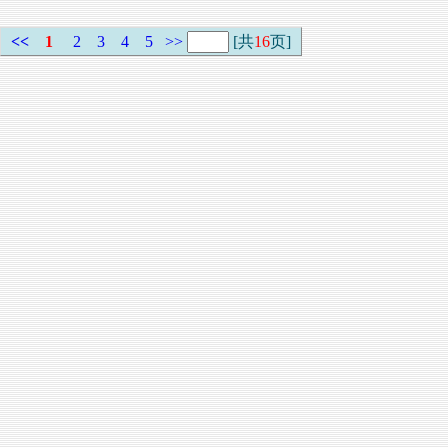
<<
1
2
3
4
5
>>
[共
16
页]