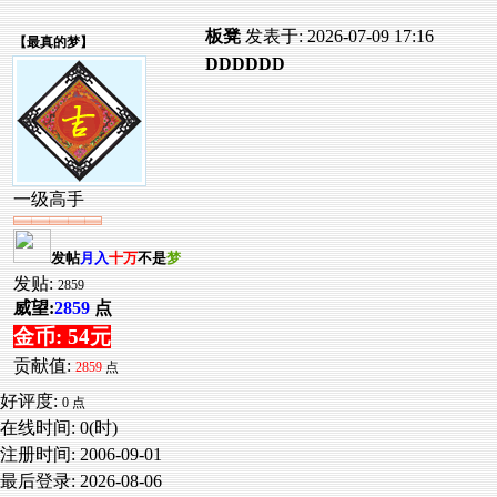
板凳
发表于: 2026-07-09 17:16
【
最真的梦
】
DDDDDD
一级高手
发帖
月入
十万
不是
梦
发贴:
2859
威望:
2859
点
金币: 54元
贡献值:
2859
点
好评度:
0 点
在线时间: 0(时)
注册时间:
2006-09-01
最后登录:
2026-08-06