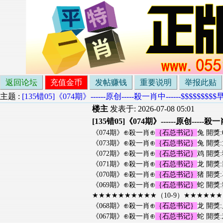
返回论坛
充值金币
发帖赚钱
重要说明
举报此贴
主题 :
[135错05]《074期》------原创-----殺一肖中------$$$$$
楼主
发表于: 2026-07-08 05:01
[135错05]《074期》------原创-----
《074期》⊕殺一肖⊕
｛石总书记｝
兔 開獎:
《073期》⊕殺一肖⊕
｛石总书记｝
兔 開獎:
《072期》⊕殺一肖⊕
｛石总书记｝
鸡 開獎:
《071期》⊕殺一肖⊕
｛石总书记｝
龙 開獎:
《070期》⊕殺一肖⊕
｛石总书记｝
猪 開獎:
《069期》⊕殺一肖⊕
｛石总书记｝
蛇 開獎:
★★★★★★★★★★（10-9）★★★★★
《068期》⊕殺一肖⊕
｛石总书记｝
龙 開獎:
《067期》⊕殺一肖⊕
｛石总书记｝
蛇 開獎: