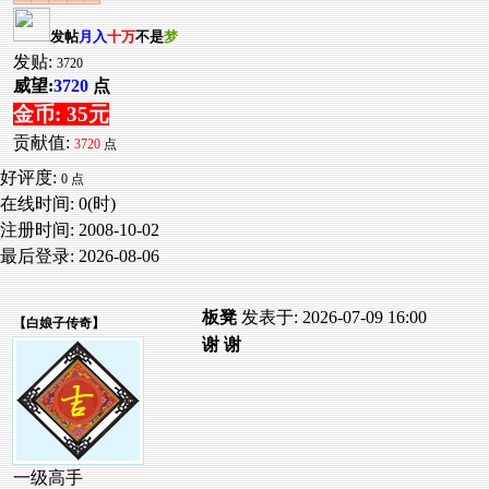
发帖
月入
十万
不是
梦
发贴:
3720
威望:
3720
点
金币: 35元
贡献值:
3720
点
好评度:
0 点
在线时间: 0(时)
注册时间:
2008-10-02
最后登录:
2026-08-06
板凳
发表于: 2026-07-09 16:00
【
白娘子传奇
】
谢 谢
一级高手