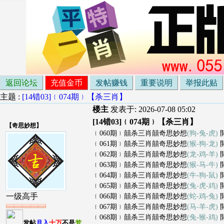
返回论坛
充值金币
发帖赚钱
重要说明
举报此贴
主题 :
[14错03]﹛074期﹜【杀三肖】
楼主
发表于: 2026-07-08 05:02
[14错03]﹛074期﹜【杀三肖】
【
奇思妙想
】
﹛060期﹜囍杀三肖囍奇思妙想
(狗-兔-虎)
開
﹛061期﹜囍杀三肖囍奇思妙想
(猴-狗-龙)
開
﹛062期﹜囍杀三肖囍奇思妙想
(龙-鸡-羊)
開
﹛063期﹜囍杀三肖囍奇思妙想
(猴-马-牛)
開
﹛064期﹜囍杀三肖囍奇思妙想
(牛-狗-鼠)
開
﹛065期﹜囍杀三肖囍奇思妙想
(兔-虎-鸡)
開
一级高手
﹛066期﹜囍杀三肖囍奇思妙想
(蛇-鸡-兔)
開
﹛067期﹜囍杀三肖囍奇思妙想
(马-羊-虎)
開
﹛068期﹜囍杀三肖囍奇思妙想
(兔-猴-鸡)
開
发帖
月入
十万
不是
梦