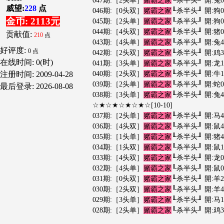
047期:［2头单］
赌霸之家
╙杀半头╜ 開:兔0
威望:
228
点
046期:［0头双］
赌霸之家
╙杀半头╜ 開:狗0
金币: 2113元
045期:［2头单］
赌霸之家
╙杀半头╜ 開:狗0
044期:［4头双］
赌霸之家
╙杀半头╜ 開:猪0
贡献值:
210
点
043期:［4头单］
赌霸之家
╙杀半头╜ 開:兔4
好评度:
0 点
042期:［2头双］
赌霸之家
╙杀半头╜ 開:鸡3
在线时间: 0(时)
041期:［3头单］
赌霸之家
╙杀半头╜ 開:龙1
040期:［2头双］
赌霸之家
╙杀半头╜ 開:牛1
注册时间:
2009-04-28
039期:［2头单］
赌霸之家
╙杀半头╜ 開:蛇0
最后登录:
2026-08-08
038期:［3头单］
赌霸之家
╙杀半头╜ 開:兔4
☆★☆★☆★☆★☆[10-10]
037期:［2头单］
赌霸之家
╙杀半头╜ 開:马4
036期:［4头双］
赌霸之家
╙杀半头╜ 開:鼠4
035期:［1头单］
赌霸之家
╙杀半头╜ 開:猪4
034期:［1头双］
赌霸之家
╙杀半头╜ 開:鼠1
033期:［4头双］
赌霸之家
╙杀半头╜ 開:龙0
032期:［4头单］
赌霸之家
╙杀半头╜ 開:鼠0
031期:［0头双］
赌霸之家
╙杀半头╜ 開:羊2
030期:［2头双］
赌霸之家
╙杀半头╜ 開:羊4
029期:［3头单］
赌霸之家
╙杀半头╜ 開:马1
028期:［2头单］
赌霸之家
╙杀半头╜ 開:鸡3