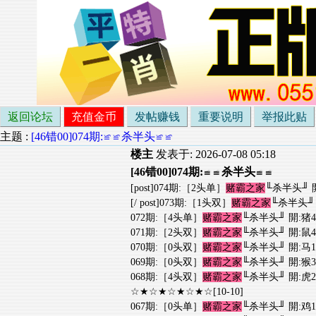
返回论坛
充值金币
发帖赚钱
重要说明
举报此贴
主题 :
[46错00]074期:≌≌杀半头≌≌
楼主
发表于: 2026-07-08 05:18
[46错00]074期:≌≌杀半头≌≌
[post]074期:［2头单］
赌霸之家
╙杀半头╜ 
[/ post]073期:［1头双］
赌霸之家
╙杀半头╜ 
072期:［4头单］
赌霸之家
╙杀半头╜ 開:猪4
071期:［2头双］
赌霸之家
╙杀半头╜ 開:鼠4
070期:［0头双］
赌霸之家
╙杀半头╜ 開:马1
069期:［0头双］
赌霸之家
╙杀半头╜ 開:猴3
068期:［4头双］
赌霸之家
╙杀半头╜ 開:虎2
☆★☆★☆★☆★☆[10-10]
067期:［0头单］
赌霸之家
╙杀半头╜ 開:鸡1