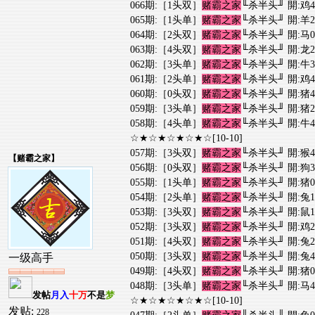
066期:［1头双］
赌霸之家
╙杀半头╜ 開:鸡4
065期:［1头单］
赌霸之家
╙杀半头╜ 開:羊2
064期:［2头双］
赌霸之家
╙杀半头╜ 開:马0
063期:［4头双］
赌霸之家
╙杀半头╜ 開:龙2
062期:［3头单］
赌霸之家
╙杀半头╜ 開:牛3
061期:［2头单］
赌霸之家
╙杀半头╜ 開:鸡4
060期:［0头双］
赌霸之家
╙杀半头╜ 開:猪4
059期:［3头单］
赌霸之家
╙杀半头╜ 開:猪2
058期:［4头单］
赌霸之家
╙杀半头╜ 開:牛4
☆★☆★☆★☆★☆[10-10]
057期:［3头双］
赌霸之家
╙杀半头╜ 開:猴4
【
赌霸之家
】
056期:［0头双］
赌霸之家
╙杀半头╜ 開:狗3
055期:［1头单］
赌霸之家
╙杀半头╜ 開:猪0
054期:［2头单］
赌霸之家
╙杀半头╜ 開:兔1
053期:［3头双］
赌霸之家
╙杀半头╜ 開:鼠1
052期:［3头双］
赌霸之家
╙杀半头╜ 開:鸡2
051期:［4头双］
赌霸之家
╙杀半头╜ 開:兔2
050期:［3头双］
赌霸之家
╙杀半头╜ 開:兔4
一级高手
049期:［4头双］
赌霸之家
╙杀半头╜ 開:猪0
048期:［3头单］
赌霸之家
╙杀半头╜ 開:马4
发帖
月入
十万
不是
梦
☆★☆★☆★☆★☆[10-10]
发贴:
228