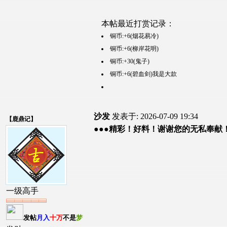
本帖最近打赏记录：
铜币:+6(烟花易冷)
铜币:+6(柳岸花明)
铜币:+30(鬼子)
铜币:+6(碧血剑)我是大款
沙发
发表于: 2026-07-09 19:34
【
鹿鼎记
】
●●●精彩！好料！谢谢您的无私奉献！
一级高手
发帖
月入
十万
不是
梦