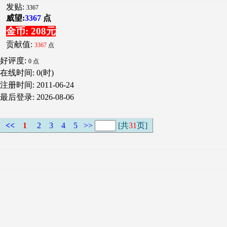
发贴:
3367
威望:
3367
点
金币: 208元
贡献值:
3367
点
好评度:
0 点
在线时间: 0(时)
注册时间:
2011-06-24
最后登录:
2026-08-06
<<
1
2
3
4
5
>>
[共
31
页]