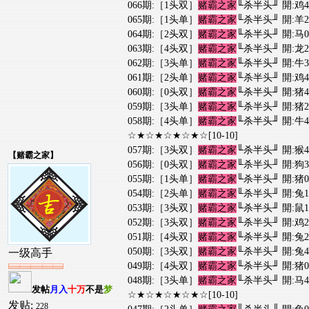
066期:［1头双］
赌霸之家
╙杀半头╜ 開:鸡4
065期:［1头单］
赌霸之家
╙杀半头╜ 開:羊2
064期:［2头双］
赌霸之家
╙杀半头╜ 開:马0
063期:［4头双］
赌霸之家
╙杀半头╜ 開:龙2
062期:［3头单］
赌霸之家
╙杀半头╜ 開:牛3
061期:［2头单］
赌霸之家
╙杀半头╜ 開:鸡4
060期:［0头双］
赌霸之家
╙杀半头╜ 開:猪4
059期:［3头单］
赌霸之家
╙杀半头╜ 開:猪2
058期:［4头单］
赌霸之家
╙杀半头╜ 開:牛4
☆★☆★☆★☆★☆[10-10]
057期:［3头双］
赌霸之家
╙杀半头╜ 開:猴4
【
赌霸之家
】
056期:［0头双］
赌霸之家
╙杀半头╜ 開:狗3
055期:［1头单］
赌霸之家
╙杀半头╜ 開:猪0
054期:［2头单］
赌霸之家
╙杀半头╜ 開:兔1
053期:［3头双］
赌霸之家
╙杀半头╜ 開:鼠1
052期:［3头双］
赌霸之家
╙杀半头╜ 開:鸡2
051期:［4头双］
赌霸之家
╙杀半头╜ 開:兔2
050期:［3头双］
赌霸之家
╙杀半头╜ 開:兔4
一级高手
049期:［4头双］
赌霸之家
╙杀半头╜ 開:猪0
048期:［3头单］
赌霸之家
╙杀半头╜ 開:马4
发帖
月入
十万
不是
梦
☆★☆★☆★☆★☆[10-10]
发贴:
228