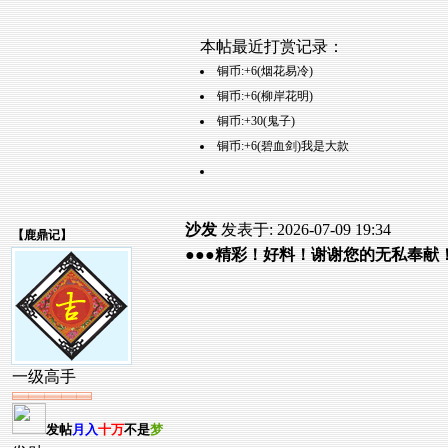
本帖最近打赏记录：
铜币:+6(烟花易冷)
铜币:+6(柳岸花明)
铜币:+30(鬼子)
铜币:+6(碧血剑)我是大款
沙发
发表于: 2026-07-09 19:34
【
鹿鼎记
】
●●●精彩！好料！谢谢您的无私奉献！
一级高手
发帖
月入
十万
不是
梦