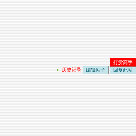
打赏高手
u
历史记录
编辑帖子
回复此帖