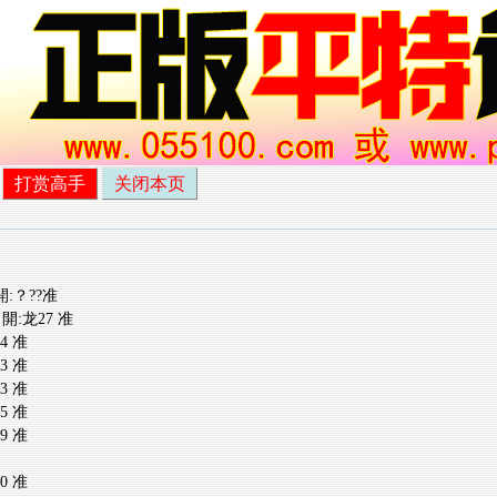
打赏高手
关闭本页
開:？??准
開:龙27 准
4 准
3 准
3 准
5 准
9 准
0 准