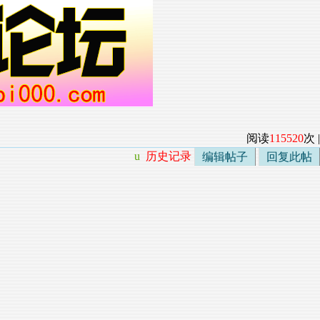
阅读
115520
次 |
u
历史记录
编辑帖子
回复此帖