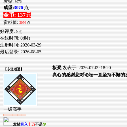
发贴:
3076
威望:
3076
点
金币: 137元
贡献值:
3076
点
好评度:
0 点
在线时间: 0(时)
注册时间:
2020-03-29
最后登录:
2026-08-05
板凳
发表于: 2026-07-09 18:20
【
东道逍遥
】
真心的感谢您对论坛一直坚持不懈的
一级高手
发帖
月入
十万
不是
梦