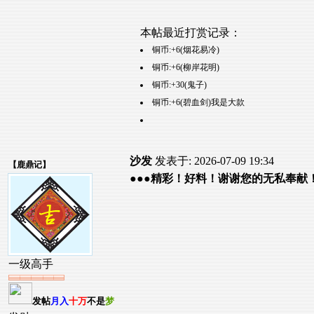
本帖最近打赏记录：
铜币:+6(烟花易冷)
铜币:+6(柳岸花明)
铜币:+30(鬼子)
铜币:+6(碧血剑)我是大款
沙发
发表于: 2026-07-09 19:34
【
鹿鼎记
】
●●●精彩！好料！谢谢您的无私奉献！
一级高手
发帖
月入
十万
不是
梦