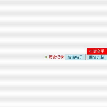
打赏高手
u
历史记录
编辑帖子
回复此帖