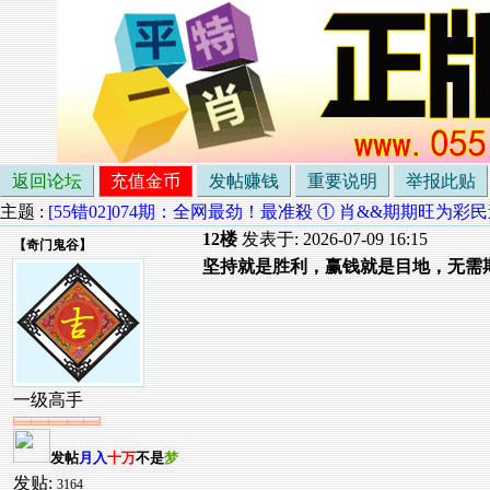
返回论坛
充值金币
发帖赚钱
重要说明
举报此贴
主题 :
[55错02]074期：全网最劲！最准殺 ① 肖&&期期旺为彩民
12楼
发表于: 2026-07-09 16:15
【
奇门鬼谷
】
坚持就是胜利，赢钱就是目地，无需
一级高手
发帖
月入
十万
不是
梦
发贴:
3164