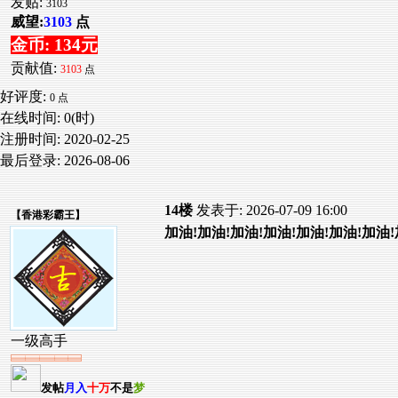
发贴:
3103
威望:
3103
点
金币: 134元
贡献值:
3103
点
好评度:
0 点
在线时间: 0(时)
注册时间:
2020-02-25
最后登录:
2026-08-06
14楼
发表于: 2026-07-09 16:00
【
香港彩霸王
】
加油!加油!加油!加油!加油!加油!加油!
一级高手
发帖
月入
十万
不是
梦