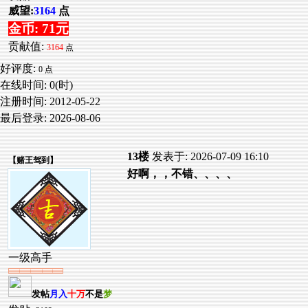
威望:
3164
点
金币: 71元
贡献值:
3164
点
好评度:
0 点
在线时间: 0(时)
注册时间:
2012-05-22
最后登录:
2026-08-06
13楼
发表于: 2026-07-09 16:10
【
赌王驾到
】
好啊，，不错、、、、
一级高手
发帖
月入
十万
不是
梦