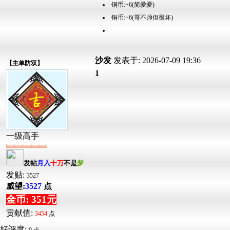
铜币:+6(简爱爱)
铜币:+6(哥不帅但很坏)
沙发
发表于: 2026-07-09 19:36
【
主单防双
】
1
一级高手
发帖
月入
十万
不是
梦
发贴:
3527
威望:
3527
点
金币: 351元
贡献值:
3454
点
好评度: