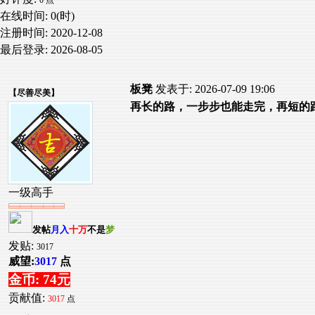
0 点
在线时间: 0(时)
注册时间:
2020-12-08
最后登录:
2026-08-05
板凳
发表于: 2026-07-09 19:06
【
尽善尽美
】
再长的路，一步步也能走完，再短的
一级高手
发帖
月入
十万
不是
梦
发贴:
3017
威望:
3017
点
金币: 74元
贡献值:
3017
点