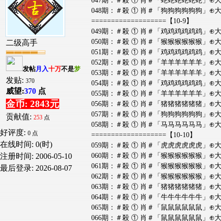
047期：＃殺 ① 肖＃「蛇蛇蛇蛇蛇蛇」⊕大码仔
048期：＃殺 ① 肖＃「狗狗狗狗狗狗」⊕大码仔
===================【10-9】
049期：＃殺 ① 肖＃「鸡鸡鸡鸡鸡鸡」⊕大码仔
050期：＃殺 ① 肖＃「猴猴猴猴猴猴」⊕大码仔
二级高手
051期：＃殺 ① 肖＃「鸡鸡鸡鸡鸡鸡」⊕大码仔
052期：＃殺 ① 肖＃「羊羊羊羊羊羊」⊕大码仔
发帖
月入
十万
不是
梦
053期：＃殺 ① 肖＃「羊羊羊羊羊羊」⊕大码仔
发贴:
370
054期：＃殺 ① 肖＃「鸡鸡鸡鸡鸡鸡」⊕大码仔
威望:
370
点
055期：＃殺 ① 肖＃「羊羊羊羊羊羊」⊕大码仔
金币: 2843元
056期：＃殺 ① 肖＃「猪猪猪猪猪猪」⊕大码仔
057期：＃殺 ① 肖＃「狗狗狗狗狗狗」⊕大码仔
贡献值:
253
点
058期：＃殺 ① 肖＃「马马马马马马」⊕大码仔
好评度:
0 点
===================【10-10】
在线时间: 0(时)
059期：＃殺 ① 肖＃「虎虎虎虎虎虎」⊕大码仔
060期：＃殺 ① 肖＃「猴猴猴猴猴猴」⊕大码仔
注册时间:
2006-05-10
061期：＃殺 ① 肖＃「猴猴猴猴猴猴」⊕大码仔
最后登录:
2026-08-07
062期：＃殺 ① 肖＃「猴猴猴猴猴猴」⊕大码仔
063期：＃殺 ① 肖＃「猪猪猪猪猪猪」⊕大码仔
064期：＃殺 ① 肖＃「牛牛牛牛牛牛」⊕大码仔
065期：＃殺 ① 肖＃「鼠鼠鼠鼠鼠鼠」⊕大码仔
066期：＃殺 ① 肖＃「鼠鼠鼠鼠鼠鼠」⊕大码仔