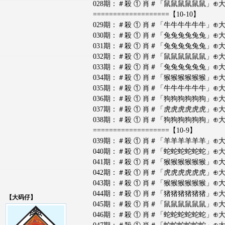
028期：＃殺 ① 肖＃「鼠鼠鼠鼠鼠鼠」⊕大码仔
===================【10-10】
029期：＃殺 ① 肖＃「牛牛牛牛牛牛」⊕大码仔
030期：＃殺 ① 肖＃「兔兔兔兔兔兔」⊕大码仔
031期：＃殺 ① 肖＃「兔兔兔兔兔兔」⊕大码仔
032期：＃殺 ① 肖＃「鼠鼠鼠鼠鼠鼠」⊕大码仔
033期：＃殺 ① 肖＃「兔兔兔兔兔兔」⊕大码仔
034期：＃殺 ① 肖＃「猴猴猴猴猴猴」⊕大码仔
035期：＃殺 ① 肖＃「牛牛牛牛牛牛」⊕大码仔
036期：＃殺 ① 肖＃「狗狗狗狗狗狗」⊕大码仔
037期：＃殺 ① 肖＃「虎虎虎虎虎虎」⊕大码仔
038期：＃殺 ① 肖＃「狗狗狗狗狗狗」⊕大码仔
===================【10-9】
039期：＃殺 ① 肖＃「羊羊羊羊羊羊」⊕大码仔
040期：＃殺 ① 肖＃「蛇蛇蛇蛇蛇蛇」⊕大码仔
041期：＃殺 ① 肖＃「猴猴猴猴猴猴」⊕大码仔
042期：＃殺 ① 肖＃「虎虎虎虎虎虎」⊕大码仔
043期：＃殺 ① 肖＃「猴猴猴猴猴猴」⊕大码仔
044期：＃殺 ① 肖＃「猪猪猪猪猪猪」⊕大码仔
【
大码仔
】
045期：＃殺 ① 肖＃「鼠鼠鼠鼠鼠鼠」⊕大码仔
046期：＃殺 ① 肖＃「蛇蛇蛇蛇蛇蛇」⊕大码仔