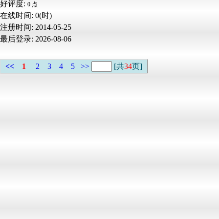
好评度:
0 点
在线时间: 0(时)
注册时间:
2014-05-25
最后登录:
2026-08-06
<<
1
2
3
4
5
>>
[共
34
页]