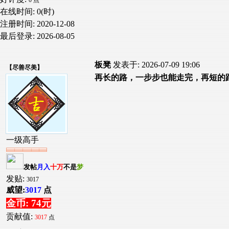
0 点
在线时间: 0(时)
注册时间:
2020-12-08
最后登录:
2026-08-05
板凳
发表于: 2026-07-09 19:06
【
尽善尽美
】
再长的路，一步步也能走完，再短的
一级高手
发帖
月入
十万
不是
梦
发贴:
3017
威望:
3017
点
金币: 74元
贡献值:
3017
点