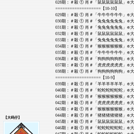
028期：＃殺 ① 肖＃「鼠鼠鼠鼠鼠鼠」⊕大码仔
===================【10-10】
029期：＃殺 ① 肖＃「牛牛牛牛牛牛」⊕大码仔
030期：＃殺 ① 肖＃「兔兔兔兔兔兔」⊕大码仔
031期：＃殺 ① 肖＃「兔兔兔兔兔兔」⊕大码仔
032期：＃殺 ① 肖＃「鼠鼠鼠鼠鼠鼠」⊕大码仔
033期：＃殺 ① 肖＃「兔兔兔兔兔兔」⊕大码仔
034期：＃殺 ① 肖＃「猴猴猴猴猴猴」⊕大码仔
035期：＃殺 ① 肖＃「牛牛牛牛牛牛」⊕大码仔
036期：＃殺 ① 肖＃「狗狗狗狗狗狗」⊕大码仔
037期：＃殺 ① 肖＃「虎虎虎虎虎虎」⊕大码仔
038期：＃殺 ① 肖＃「狗狗狗狗狗狗」⊕大码仔
===================【10-9】
039期：＃殺 ① 肖＃「羊羊羊羊羊羊」⊕大码仔
040期：＃殺 ① 肖＃「蛇蛇蛇蛇蛇蛇」⊕大码仔
041期：＃殺 ① 肖＃「猴猴猴猴猴猴」⊕大码仔
042期：＃殺 ① 肖＃「虎虎虎虎虎虎」⊕大码仔
043期：＃殺 ① 肖＃「猴猴猴猴猴猴」⊕大码仔
044期：＃殺 ① 肖＃「猪猪猪猪猪猪」⊕大码仔
【
大码仔
】
045期：＃殺 ① 肖＃「鼠鼠鼠鼠鼠鼠」⊕大码仔
046期：＃殺 ① 肖＃「蛇蛇蛇蛇蛇蛇」⊕大码仔