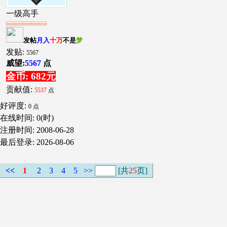
一级高手
发帖
月入
十万
不是
梦
发贴:
5567
威望:
5567
点
金币: 682元
贡献值:
5537
点
好评度:
0 点
在线时间: 0(时)
注册时间:
2008-06-28
最后登录:
2026-08-06
<<
1
2
3
4
5
>>
[共
25
页]