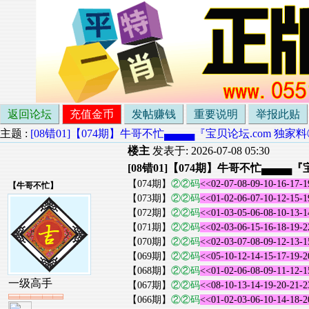
返回论坛
充值金币
发帖赚钱
重要说明
举报此贴
主题 :
[08错01]【074期】牛哥不忙▄▄▄▄『宝贝论坛.com 独家
楼主
发表于: 2026-07-08 05:30
[08错01]【074期】牛哥不忙▄▄▄▄
【074期】
②②码
<<02-07-08-09-10-16-17-1
【
牛哥不忙
】
【073期】
②②码
<<01-02-06-07-10-12-15-1
【072期】
②②码
<<01-03-05-06-08-10-13-1
【071期】
②②码
<<02-03-06-15-16-18-19-2
【070期】
②②码
<<02-03-07-08-09-12-13-1
【069期】
②②码
<<05-10-12-14-15-17-19-2
【068期】
②②码
<<01-02-06-08-09-11-12-1
一级高手
【067期】
②②码
<<08-10-13-14-19-20-21-2
【066期】
②②码
<<01-02-03-06-10-14-18-2