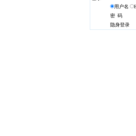
用户名
密 码
隐身登录