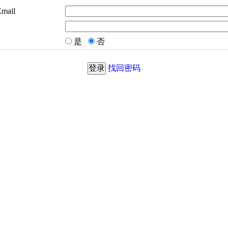
Email
是
否
找回密码