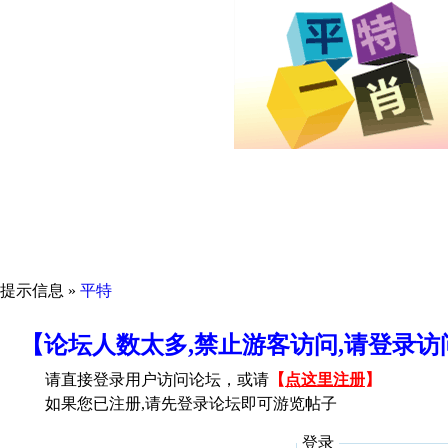
提示信息 »
平特
【论坛人数太多,禁止游客访问,请登录
请直接登录用户访问论坛，或请
【
点这里注册
】
如果您已注册,请先登录论坛即可游览帖子
登录