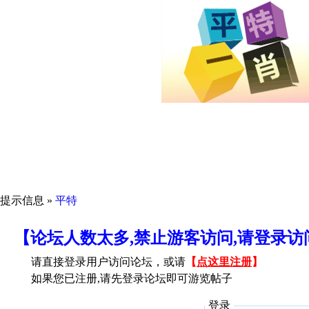
提示信息 »
平特
【论坛人数太多,禁止游客访问,请登录
请直接登录用户访问论坛，或请
【
点这里注册
】
如果您已注册,请先登录论坛即可游览帖子
登录