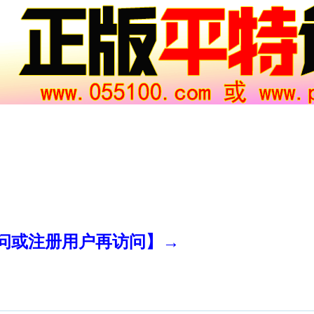
访问或注册用户再访问】→