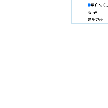
用户名
密 码
隐身登录