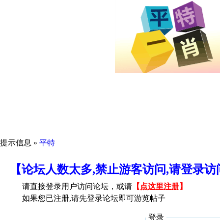
提示信息 »
平特
【论坛人数太多,禁止游客访问,请登录
请直接登录用户访问论坛，或请
【
点这里注册
】
如果您已注册,请先登录论坛即可游览帖子
登录