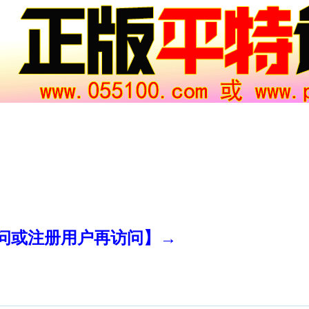
访问或注册用户再访问】→