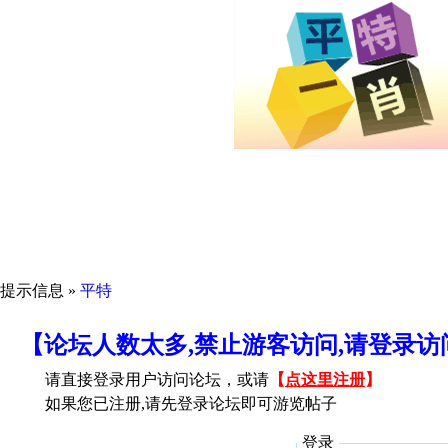
提示信息 »
平特
【论坛人数太多,禁止游客访问,请登录
请直接登录用户访问论坛，或请
【
点这里注册
】
如果您已注册,请先登录论坛即可游览帖子
登录