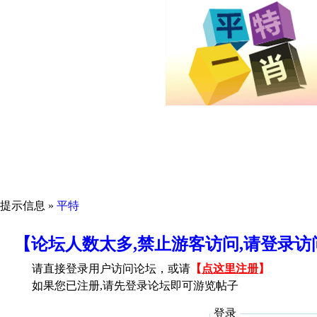
提示信息 »
平特
【论坛人数太多,禁止游客访问,请登录
请直接登录用户访问论坛，或请
【
点这里注册
】
如果您已注册,请先登录论坛即可游览帖子
登录