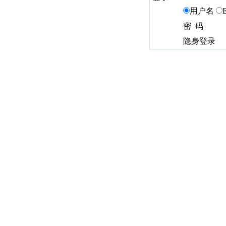
用户名
密 码
隐身登录