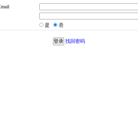
Email
是
否
找回密码