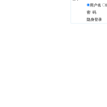
用户名
密 码
隐身登录