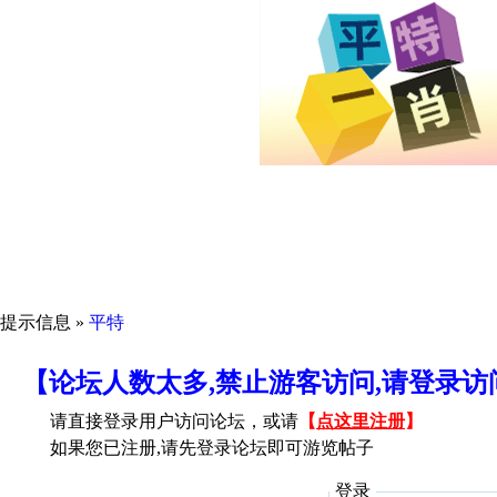
提示信息 »
平特
【论坛人数太多,禁止游客访问,请登录
请直接登录用户访问论坛，或请
【
点这里注册
】
如果您已注册,请先登录论坛即可游览帖子
登录