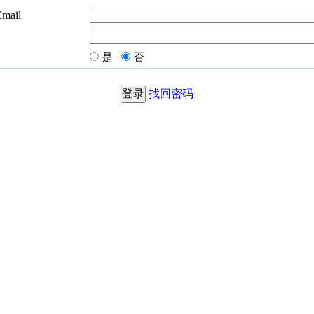
Email
是
否
找回密码