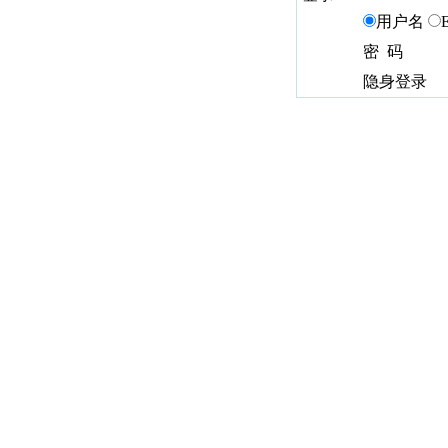
用户名
密 码
隐身登录