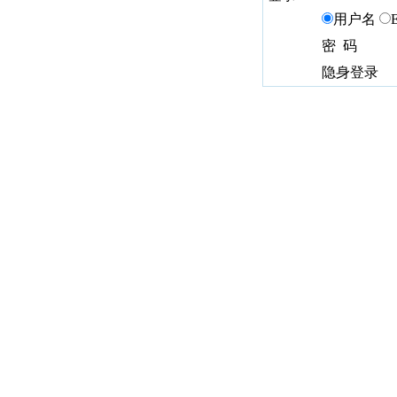
用户名
密 码
隐身登录