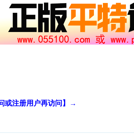
访问或注册用户再访问】→