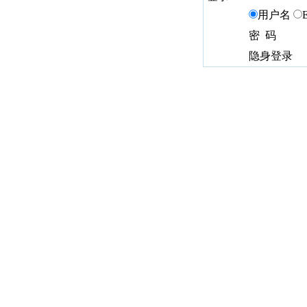
用户名
密 码
隐身登录