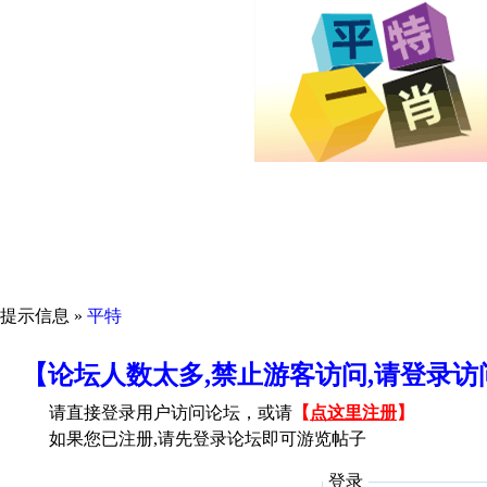
提示信息 »
平特
【论坛人数太多,禁止游客访问,请登录
请直接登录用户访问论坛，或请
【
点这里注册
】
如果您已注册,请先登录论坛即可游览帖子
登录