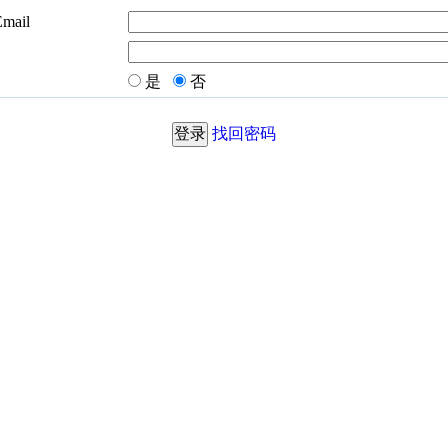
Email
是
否
找回密码