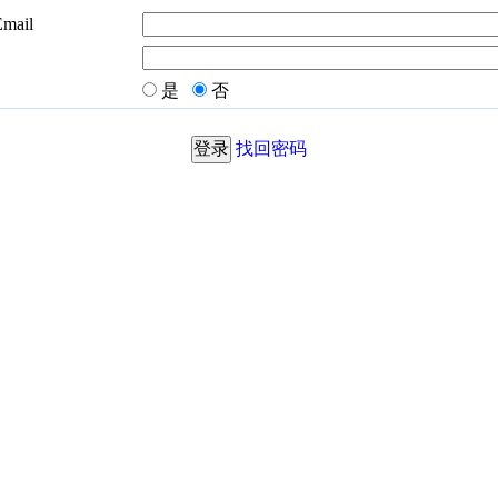
Email
是
否
找回密码